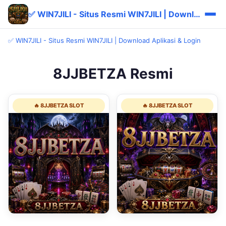
✅ WIN7JILI - Situs Resmi WIN7JILI | Download Aplikasi & Login
✅ WIN7JILI - Situs Resmi WIN7JILI | Download Aplikasi & Login
8JJBETZA Resmi
🔥 8JJBETZA SLOT
🔥 8JJBETZA SLOT