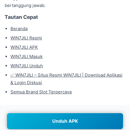
bertanggung jawab.
Tautan Cepat
Beranda
WIN7JILI Resmi
WIN7JILI APK
WIN7JILI Masuk
WIN7JILI Unduh
✅ WIN7JILI – Situs Resmi WIN7JILI | Download Aplikasi
& Login Diskusi
Semua Brand Slot Terpercaya
Unduh APK