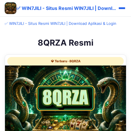
✅ WIN7JILI - Situs Resmi WIN7JILI | Download Aplikasi & Login
✅ WIN7JILI - Situs Resmi WIN7JILI | Download Aplikasi & Login
8QRZA Resmi
💎 Terbaru · 8QRZA